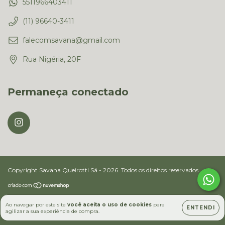
5511966403411
(11) 96640-3411
falecomsavana@gmail.com
Rua Nigéria, 20F
Permaneça conectado
Copyright Savana Queirotti Sá - 2026. Todos os direitos reservados.
Ao navegar por este site
você aceita o uso de cookies
para
ENTENDI
agilizar a sua experiência de compra.